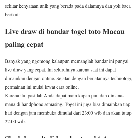
sekitar kenyataan unik yang berada pada dalamnya dan yok baca
berikut:
Live draw di bandar togel toto Macau
paling cepat
Banyak yang ngomong kalaupun memanglah bandar ini punyai
live draw yang cepat. Ini seluruhnya karena saat ini dapat
dimainkan dengan online. Sejalan dengan berjalannya technologi,
permainan ini mulai lewat cara online.
Karena itu, pastilah Anda dapat main kapan pun dan dimana-
mana di handphone semasing. Togel ini juga bisa dimainkan tiap
hari dengan jam membuka dimulai dari 23:00 wib dan akan tutup
22:00 wib.