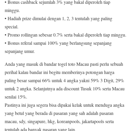
• Bonus cashback sejumlah 3% yang bakal diperoleh tiap
minggu.
• Hadiah prize dimulai dengan 1, 2, 3 tentulah yang paling
special.
• Promo rollingan sebesar 0.7% serta bakal diperoleh tiap minggu.
• Bonus referal sampai 100% yang berlangsung sepanjang
sepanjang umur.
Anda yang masuk di bandar togel toto Macau pasti perlu sebuah
perihal kalau bandar ini begitu memberinya potongan harga
paling besar sampai 66% untuk 4 angka yakni 59% 3 Digit, 29%
untuk 2 angka. Selanjutnya ada discount Tusuk 10% serta Macau
senilai 15%.
Pastinya ini juga segera bisa dipakai kelak untuk menduga angka
yang betul yang berada di pasaran yang sah adalah pasaran
macau, sdy, singapure, hkg, koreanpools, jakartapools serta
tentulah ada banyak pasaran yang lain.