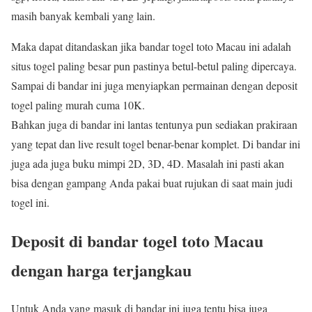
masih banyak kembali yang lain.
Maka dapat ditandaskan jika bandar togel toto Macau ini adalah
situs togel paling besar pun pastinya betul-betul paling dipercaya.
Sampai di bandar ini juga menyiapkan permainan dengan deposit
togel paling murah cuma 10K.
Bahkan juga di bandar ini lantas tentunya pun sediakan prakiraan
yang tepat dan live result togel benar-benar komplet. Di bandar ini
juga ada juga buku mimpi 2D, 3D, 4D. Masalah ini pasti akan
bisa dengan gampang Anda pakai buat rujukan di saat main judi
togel ini.
Deposit di bandar togel toto Macau
dengan harga terjangkau
Untuk Anda yang masuk di bandar ini juga tentu bisa juga