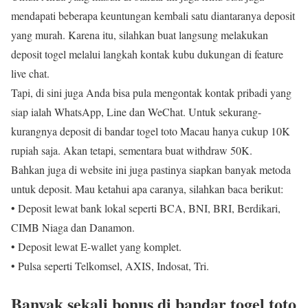
mendapati beberapa keuntungan kembali satu diantaranya deposit
yang murah. Karena itu, silahkan buat langsung melakukan
deposit togel melalui langkah kontak kubu dukungan di feature
live chat.
Tapi, di sini juga Anda bisa pula mengontak kontak pribadi yang
siap ialah WhatsApp, Line dan WeChat. Untuk sekurang-
kurangnya deposit di bandar togel toto Macau hanya cukup 10K
rupiah saja. Akan tetapi, sementara buat withdraw 50K.
Bahkan juga di website ini juga pastinya siapkan banyak metoda
untuk deposit. Mau ketahui apa caranya, silahkan baca berikut:
• Deposit lewat bank lokal seperti BCA, BNI, BRI, Berdikari,
CIMB Niaga dan Danamon.
• Deposit lewat E-wallet yang komplet.
• Pulsa seperti Telkomsel, AXIS, Indosat, Tri.
Banyak sekali bonus di bandar togel toto