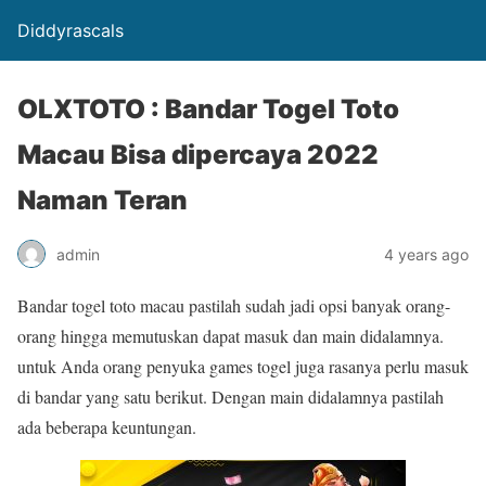
Diddyrascals
OLXTOTO : Bandar Togel Toto
Macau Bisa dipercaya 2022
Naman Teran
admin
4 years ago
Bandar togel toto macau pastilah sudah jadi opsi banyak orang-
orang hingga memutuskan dapat masuk dan main didalamnya.
untuk Anda orang penyuka games togel juga rasanya perlu masuk
di bandar yang satu berikut. Dengan main didalamnya pastilah
ada beberapa keuntungan.