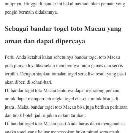
tutupnya. Hingga di bandar ini bakal memudahkan pemain yang
pengin bermain didalamnya.
Sebagai bandar togel toto Macau yang
aman dan dapat dipercaya
Perlu Anda ketahui kalau sebetulnya bandar togel toto Macau
pula punyai loyalitas selalu memberinya mutu games dan servis
terpilih. Dengan siapkan ramalan togel serta live result yang pasti
akan diberi di sehari-hari.
Di bandar togel toto Macau tentunya dapat menolong pemain
untuk dapat memperoleh angka togel cita-cita untuk bisa jadi
juara . Maka, bandar togel toto Macau bisa juga berikan perkiraan
dan tidak boleh jadi rujukan dalam taruhan.
Di bandar togel toto Macau pasti Anda harus dapat menganalisis
angka togel yang keluar mencocokan buku mimpi serta result