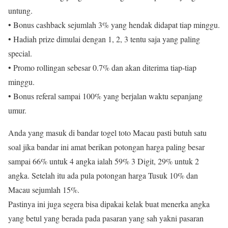
untung.
• Bonus cashback sejumlah 3% yang hendak didapat tiap minggu.
• Hadiah prize dimulai dengan 1, 2, 3 tentu saja yang paling
special.
• Promo rollingan sebesar 0.7% dan akan diterima tiap-tiap
minggu.
• Bonus referal sampai 100% yang berjalan waktu sepanjang
umur.
Anda yang masuk di bandar togel toto Macau pasti butuh satu
soal jika bandar ini amat berikan potongan harga paling besar
sampai 66% untuk 4 angka ialah 59% 3 Digit, 29% untuk 2
angka. Setelah itu ada pula potongan harga Tusuk 10% dan
Macau sejumlah 15%.
Pastinya ini juga segera bisa dipakai kelak buat menerka angka
yang betul yang berada pada pasaran yang sah yakni pasaran