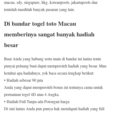
macau, sdy, singapure, hkg, koreanpools, jakartapools dan
tentulah masihlah banyak pasaran yang lain.
Di bandar togel toto Macau
memberinya sangat banyak hadiah
besar
Buat Anda yang habung serta main di bandar ini lantas tentu
punyai peluang buat dapat memperoleh hadiah yang besar. Mau
ketahui apa hadiahnya, yok baca secara lengkap berikut:
• Hadiah sebesar 90 juta
Anda yang dapat memperoleh bonus ini tentunya cuma untuk
permainan togel 4D atau 4 Angka.
• Hadiah Full Tanpa ada Potongan harga
Di sini lantas Anda pun punya hak mendapati hadiah yang full