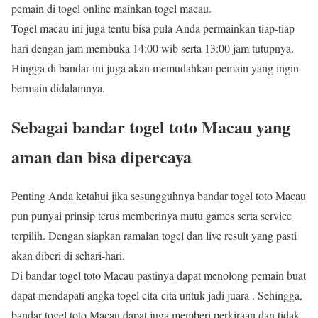
pemain di togel online mainkan togel macau.
Togel macau ini juga tentu bisa pula Anda permainkan tiap-tiap
hari dengan jam membuka 14:00 wib serta 13:00 jam tutupnya.
Hingga di bandar ini juga akan memudahkan pemain yang ingin
bermain didalamnya.
Sebagai bandar togel toto Macau yang
aman dan bisa dipercaya
Penting Anda ketahui jika sesungguhnya bandar togel toto Macau
pun punyai prinsip terus memberinya mutu games serta service
terpilih. Dengan siapkan ramalan togel dan live result yang pasti
akan diberi di sehari-hari.
Di bandar togel toto Macau pastinya dapat menolong pemain buat
dapat mendapati angka togel cita-cita untuk jadi juara . Sehingga,
bandar togel toto Macau dapat juga memberi perkiraan dan tidak