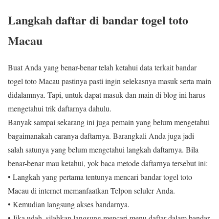
Langkah daftar di bandar togel toto
Macau
Buat Anda yang benar-benar telah ketahui data terkait bandar
togel toto Macau pastinya pasti ingin selekasnya masuk serta main
didalamnya. Tapi, untuk dapat masuk dan main di blog ini harus
mengetahui trik daftarnya dahulu.
Banyak sampai sekarang ini juga pemain yang belum mengetahui
bagaimanakah caranya daftarnya. Barangkali Anda juga jadi
salah satunya yang belum mengetahui langkah daftarnya. Bila
benar-benar mau ketahui, yok baca metode daftarnya tersebut ini:
• Langkah yang pertama tentunya mencari bandar togel toto
Macau di internet memanfaatkan Telpon seluler Anda.
• Kemudian langsung akses bandarnya.
• Jika udah, silahkan langsung mencari menu daftar dalam bandar