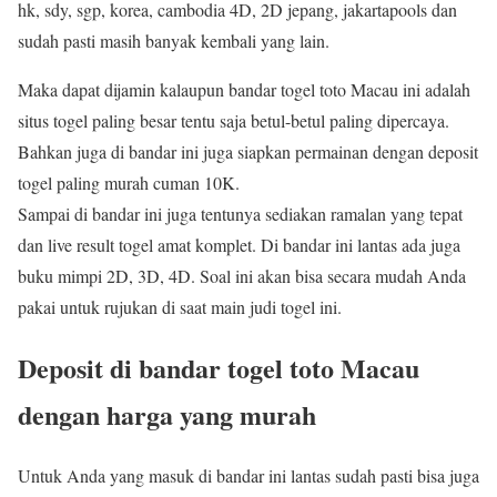
hk, sdy, sgp, korea, cambodia 4D, 2D jepang, jakartapools dan
sudah pasti masih banyak kembali yang lain.
Maka dapat dijamin kalaupun bandar togel toto Macau ini adalah
situs togel paling besar tentu saja betul-betul paling dipercaya.
Bahkan juga di bandar ini juga siapkan permainan dengan deposit
togel paling murah cuman 10K.
Sampai di bandar ini juga tentunya sediakan ramalan yang tepat
dan live result togel amat komplet. Di bandar ini lantas ada juga
buku mimpi 2D, 3D, 4D. Soal ini akan bisa secara mudah Anda
pakai untuk rujukan di saat main judi togel ini.
Deposit di bandar togel toto Macau
dengan harga yang murah
Untuk Anda yang masuk di bandar ini lantas sudah pasti bisa juga