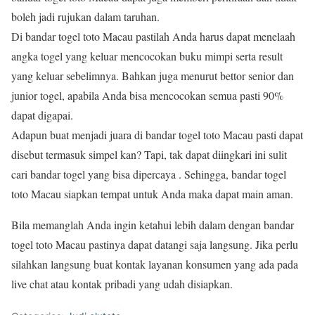
boleh jadi rujukan dalam taruhan.
Di bandar togel toto Macau pastilah Anda harus dapat menelaah
angka togel yang keluar mencocokan buku mimpi serta result
yang keluar sebelimnya. Bahkan juga menurut bettor senior dan
junior togel, apabila Anda bisa mencocokan semua pasti 90%
dapat digapai.
Adapun buat menjadi juara di bandar togel toto Macau pasti dapat
disebut termasuk simpel kan? Tapi, tak dapat diingkari ini sulit
cari bandar togel yang bisa dipercaya . Sehingga, bandar togel
toto Macau siapkan tempat untuk Anda maka dapat main aman.
Bila memanglah Anda ingin ketahui lebih dalam dengan bandar
togel toto Macau pastinya dapat datangi saja langsung. Jika perlu
silahkan langsung buat kontak layanan konsumen yang ada pada
live chat atau kontak pribadi yang udah disiapkan.