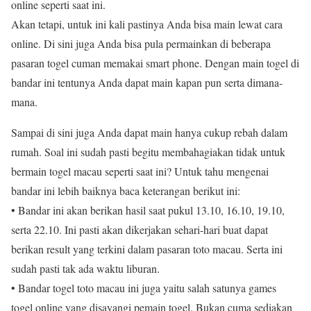
online seperti saat ini.
Akan tetapi, untuk ini kali pastinya Anda bisa main lewat cara
online. Di sini juga Anda bisa pula permainkan di beberapa
pasaran togel cuman memakai smart phone. Dengan main togel di
bandar ini tentunya Anda dapat main kapan pun serta dimana-
mana.
Sampai di sini juga Anda dapat main hanya cukup rebah dalam
rumah. Soal ini sudah pasti begitu membahagiakan tidak untuk
bermain togel macau seperti saat ini? Untuk tahu mengenai
bandar ini lebih baiknya baca keterangan berikut ini:
• Bandar ini akan berikan hasil saat pukul 13.10, 16.10, 19.10,
serta 22.10. Ini pasti akan dikerjakan sehari-hari buat dapat
berikan result yang terkini dalam pasaran toto macau. Serta ini
sudah pasti tak ada waktu liburan.
• Bandar togel toto macau ini juga yaitu salah satunya games
togel online yang disayangi pemain togel. Bukan cuma sediakan