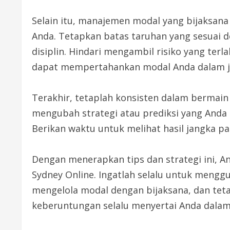
Selain itu, manajemen modal yang bijaksan
Anda. Tetapkan batas taruhan yang sesua
disiplin. Hindari mengambil risiko yang ter
dapat mempertahankan modal Anda dalam j
Terakhir, tetaplah konsisten dalam bermain
mengubah strategi atau prediksi yang Anda 
Berikan waktu untuk melihat hasil jangka pa
Dengan menerapkan tips dan strategi ini, A
Sydney Online. Ingatlah selalu untuk menggu
mengelola modal dengan bijaksana, dan tet
keberuntungan selalu menyertai Anda dalam