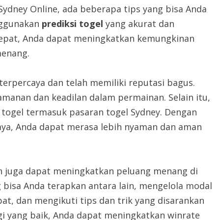
ydney Online, ada beberapa tips yang bisa Anda
nggunakan
prediksi togel
yang akurat dan
 tepat, Anda dapat meningkatkan kemungkinan
menang.
terpercaya dan telah memiliki reputasi bagus.
manan dan keadilan dalam permainan. Selain itu,
togel termasuk pasaran togel Sydney. Dengan
aya, Anda dapat merasa lebih nyaman dan aman
ain juga dapat meningkatkan peluang menang di
g bisa Anda terapkan antara lain, mengelola modal
pat, dan mengikuti tips dan trik yang disarankan
egi yang baik, Anda dapat meningkatkan winrate