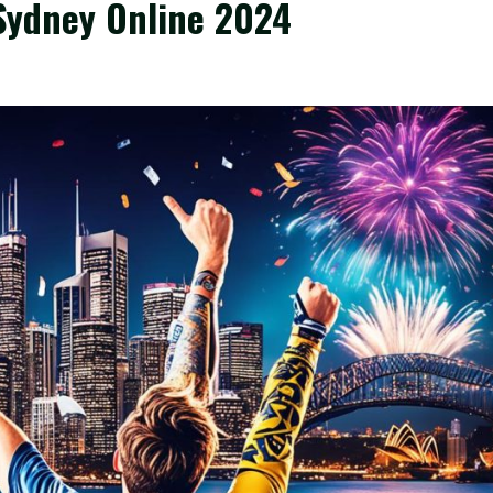
Sydney Online 2024