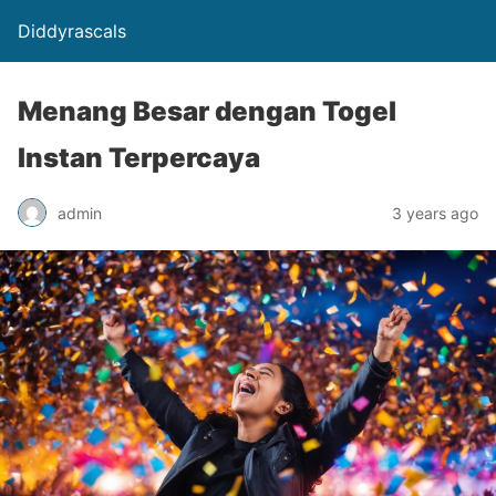
Diddyrascals
Menang Besar dengan Togel
Instan Terpercaya
admin
3 years ago