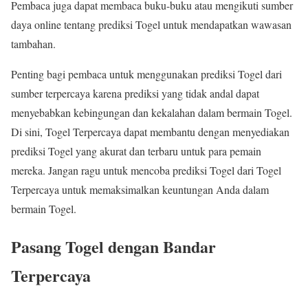
Pembaca juga dapat membaca buku-buku atau mengikuti sumber
daya online tentang prediksi Togel untuk mendapatkan wawasan
tambahan.
Penting bagi pembaca untuk menggunakan prediksi Togel dari
sumber terpercaya karena prediksi yang tidak andal dapat
menyebabkan kebingungan dan kekalahan dalam bermain Togel.
Di sini, Togel Terpercaya dapat membantu dengan menyediakan
prediksi Togel yang akurat dan terbaru untuk para pemain
mereka. Jangan ragu untuk mencoba prediksi Togel dari Togel
Terpercaya untuk memaksimalkan keuntungan Anda dalam
bermain Togel.
Pasang Togel dengan Bandar
Terpercaya