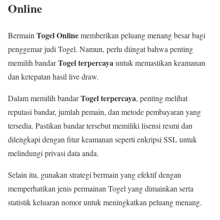
Online
Togel Online
Bermain
memberikan peluang menang besar bagi
penggemar judi Togel. Namun, perlu diingat bahwa penting
Togel terpercaya
memilih bandar
untuk memastikan keamanan
dan ketepatan hasil live draw.
Togel terpercaya
Dalam memilih bandar
, penting melihat
reputasi bandar, jumlah pemain, dan metode pembayaran yang
tersedia. Pastikan bandar tersebut memiliki lisensi resmi dan
dilengkapi dengan fitur keamanan seperti enkripsi SSL untuk
melindungi privasi data anda.
Selain itu, gunakan strategi bermain yang efektif dengan
memperhatikan jenis permainan Togel yang dimainkan serta
statistik keluaran nomor untuk meningkatkan peluang menang.