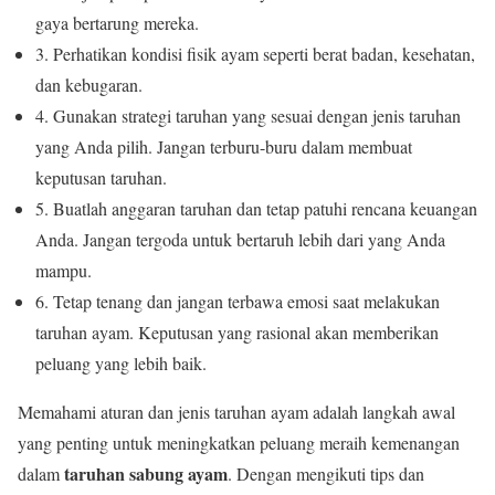
gaya bertarung mereka.
3. Perhatikan kondisi fisik ayam seperti berat badan, kesehatan,
dan kebugaran.
4. Gunakan strategi taruhan yang sesuai dengan jenis taruhan
yang Anda pilih. Jangan terburu-buru dalam membuat
keputusan taruhan.
5. Buatlah anggaran taruhan dan tetap patuhi rencana keuangan
Anda. Jangan tergoda untuk bertaruh lebih dari yang Anda
mampu.
6. Tetap tenang dan jangan terbawa emosi saat melakukan
taruhan ayam. Keputusan yang rasional akan memberikan
peluang yang lebih baik.
Memahami aturan dan jenis taruhan ayam adalah langkah awal
yang penting untuk meningkatkan peluang meraih kemenangan
taruhan sabung ayam
dalam
. Dengan mengikuti tips dan