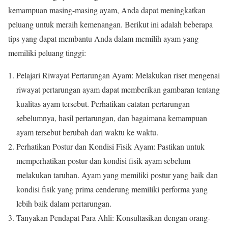
kemampuan masing-masing ayam, Anda dapat meningkatkan
peluang untuk meraih kemenangan. Berikut ini adalah beberapa
tips yang dapat membantu Anda dalam memilih ayam yang
memiliki peluang tinggi:
Pelajari Riwayat Pertarungan Ayam: Melakukan riset mengenai
riwayat pertarungan ayam dapat memberikan gambaran tentang
kualitas ayam tersebut. Perhatikan catatan pertarungan
sebelumnya, hasil pertarungan, dan bagaimana kemampuan
ayam tersebut berubah dari waktu ke waktu.
Perhatikan Postur dan Kondisi Fisik Ayam: Pastikan untuk
memperhatikan postur dan kondisi fisik ayam sebelum
melakukan taruhan. Ayam yang memiliki postur yang baik dan
kondisi fisik yang prima cenderung memiliki performa yang
lebih baik dalam pertarungan.
Tanyakan Pendapat Para Ahli: Konsultasikan dengan orang-