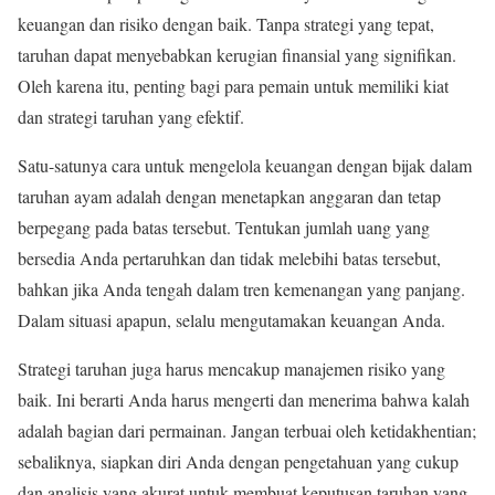
keuangan dan risiko dengan baik. Tanpa strategi yang tepat,
taruhan dapat menyebabkan kerugian finansial yang signifikan.
Oleh karena itu, penting bagi para pemain untuk memiliki kiat
dan strategi taruhan yang efektif.
Satu-satunya cara untuk mengelola keuangan dengan bijak dalam
taruhan ayam adalah dengan menetapkan anggaran dan tetap
berpegang pada batas tersebut. Tentukan jumlah uang yang
bersedia Anda pertaruhkan dan tidak melebihi batas tersebut,
bahkan jika Anda tengah dalam tren kemenangan yang panjang.
Dalam situasi apapun, selalu mengutamakan keuangan Anda.
Strategi taruhan juga harus mencakup manajemen risiko yang
baik. Ini berarti Anda harus mengerti dan menerima bahwa kalah
adalah bagian dari permainan. Jangan terbuai oleh ketidakhentian;
sebaliknya, siapkan diri Anda dengan pengetahuan yang cukup
dan analisis yang akurat untuk membuat keputusan taruhan yang