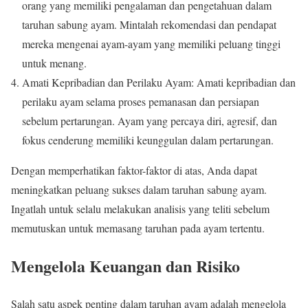
orang yang memiliki pengalaman dan pengetahuan dalam
taruhan sabung ayam. Mintalah rekomendasi dan pendapat
mereka mengenai ayam-ayam yang memiliki peluang tinggi
untuk menang.
Amati Kepribadian dan Perilaku Ayam: Amati kepribadian dan
perilaku ayam selama proses pemanasan dan persiapan
sebelum pertarungan. Ayam yang percaya diri, agresif, dan
fokus cenderung memiliki keunggulan dalam pertarungan.
Dengan memperhatikan faktor-faktor di atas, Anda dapat
meningkatkan peluang sukses dalam taruhan sabung ayam.
Ingatlah untuk selalu melakukan analisis yang teliti sebelum
memutuskan untuk memasang taruhan pada ayam tertentu.
Mengelola Keuangan dan Risiko
Salah satu aspek penting dalam taruhan ayam adalah mengelola