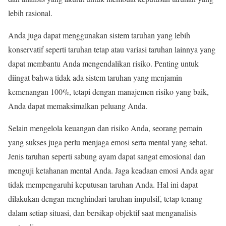
lebih rasional.
Anda juga dapat menggunakan sistem taruhan yang lebih
konservatif seperti taruhan tetap atau variasi taruhan lainnya yang
dapat membantu Anda mengendalikan risiko. Penting untuk
diingat bahwa tidak ada sistem taruhan yang menjamin
kemenangan 100%, tetapi dengan manajemen risiko yang baik,
Anda dapat memaksimalkan peluang Anda.
Selain mengelola keuangan dan risiko Anda, seorang pemain
yang sukses juga perlu menjaga emosi serta mental yang sehat.
Jenis taruhan seperti sabung ayam dapat sangat emosional dan
menguji ketahanan mental Anda. Jaga keadaan emosi Anda agar
tidak mempengaruhi keputusan taruhan Anda. Hal ini dapat
dilakukan dengan menghindari taruhan impulsif, tetap tenang
dalam setiap situasi, dan bersikap objektif saat menganalisis