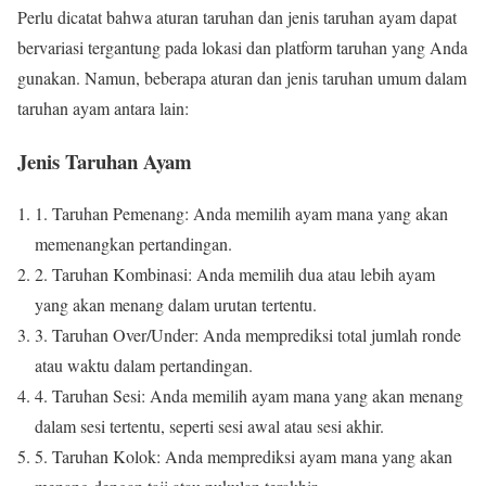
Perlu dicatat bahwa aturan taruhan dan jenis taruhan ayam dapat
bervariasi tergantung pada lokasi dan platform taruhan yang Anda
gunakan. Namun, beberapa aturan dan jenis taruhan umum dalam
taruhan ayam antara lain:
Jenis Taruhan Ayam
1. Taruhan Pemenang: Anda memilih ayam mana yang akan
memenangkan pertandingan.
2. Taruhan Kombinasi: Anda memilih dua atau lebih ayam
yang akan menang dalam urutan tertentu.
3. Taruhan Over/Under: Anda memprediksi total jumlah ronde
atau waktu dalam pertandingan.
4. Taruhan Sesi: Anda memilih ayam mana yang akan menang
dalam sesi tertentu, seperti sesi awal atau sesi akhir.
5. Taruhan Kolok: Anda memprediksi ayam mana yang akan