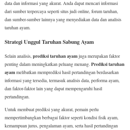
data dan informasi yang akurat. Anda dapat mencari informasi
dari sumber terpercaya seperti situs judi online, forum taruhan,
dan sumber-sumber lainnya yang menyediakan data dan analisis
taruhan ayam.
Strategi Unggul Taruhan Sabung Ayam
prediksi taruhan ayam
Selain analisis,
juga merupakan faktor
Prediksi taruhan
penting dalam meningkatkan peluang menang.
ayam
melibatkan memprediksi hasil pertandingan berdasarkan
informasi yang tersedia, termasuk analisis data, performa ayam,
dan faktor-faktor lain yang dapat mempengaruhi hasil
pertandingan.
Untuk membuat prediksi yang akurat, pemain perlu
mempertimbangkan berbagai faktor seperti kondisi fisik ayam,
kemampuan jurus, pengalaman ayam, serta hasil pertandingan