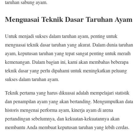
taruhan sabung ayam.
Menguasai Teknik Dasar Taruhan Ayam
Untuk menjadi sukses dalam taruhan ayam, penting untuk
menguasai teknik dasar taruhan yang akurat. Dalam dunia taruhan
ayam, keputusan taruhan yang tepat sangat penting untuk meraih
kemenangan. Dalam bagian ini, kami akan membahas beberapa
teknik dasar yang perlu dipahami untuk meningkatkan peluang
sukses dalam taruhan ayam.
Teknik pertama yang harus dikuasai adalah mempelajari statistik
dan penampilan ayam yang akan bertanding. Mengumpulkan data
historis mengenai performa ayam, kinerja ayam di arena
pertandingan sebelumnya, dan kekuatan-kekuatannya akan
membantu Anda membuat keputusan taruhan yang lebih cerdas.