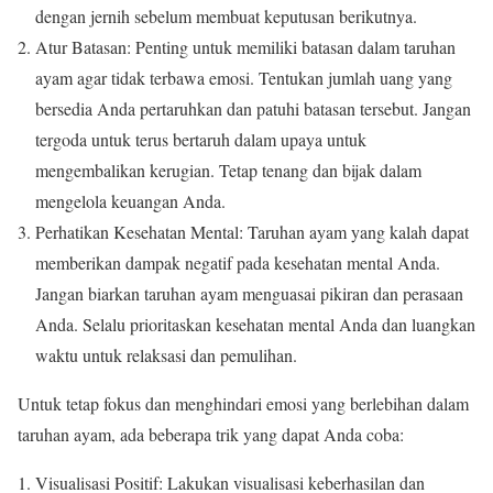
dengan jernih sebelum membuat keputusan berikutnya.
Atur Batasan: Penting untuk memiliki batasan dalam taruhan
ayam agar tidak terbawa emosi. Tentukan jumlah uang yang
bersedia Anda pertaruhkan dan patuhi batasan tersebut. Jangan
tergoda untuk terus bertaruh dalam upaya untuk
mengembalikan kerugian. Tetap tenang dan bijak dalam
mengelola keuangan Anda.
Perhatikan Kesehatan Mental: Taruhan ayam yang kalah dapat
memberikan dampak negatif pada kesehatan mental Anda.
Jangan biarkan taruhan ayam menguasai pikiran dan perasaan
Anda. Selalu prioritaskan kesehatan mental Anda dan luangkan
waktu untuk relaksasi dan pemulihan.
Untuk tetap fokus dan menghindari emosi yang berlebihan dalam
taruhan ayam, ada beberapa trik yang dapat Anda coba:
Visualisasi Positif: Lakukan visualisasi keberhasilan dan