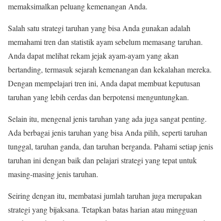
memaksimalkan peluang kemenangan Anda.
Salah satu strategi taruhan yang bisa Anda gunakan adalah
memahami tren dan statistik ayam sebelum memasang taruhan.
Anda dapat melihat rekam jejak ayam-ayam yang akan
bertanding, termasuk sejarah kemenangan dan kekalahan mereka.
Dengan mempelajari tren ini, Anda dapat membuat keputusan
taruhan yang lebih cerdas dan berpotensi menguntungkan.
Selain itu, mengenal jenis taruhan yang ada juga sangat penting.
Ada berbagai jenis taruhan yang bisa Anda pilih, seperti taruhan
tunggal, taruhan ganda, dan taruhan berganda. Pahami setiap jenis
taruhan ini dengan baik dan pelajari strategi yang tepat untuk
masing-masing jenis taruhan.
Seiring dengan itu, membatasi jumlah taruhan juga merupakan
strategi yang bijaksana. Tetapkan batas harian atau mingguan