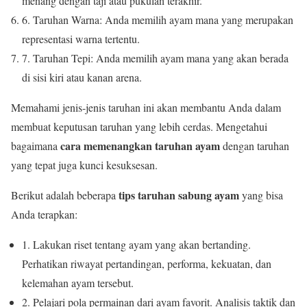
menang dengan taji atau pukulan terakhir.
6. Taruhan Warna: Anda memilih ayam mana yang merupakan
representasi warna tertentu.
7. Taruhan Tepi: Anda memilih ayam mana yang akan berada
di sisi kiri atau kanan arena.
Memahami jenis-jenis taruhan ini akan membantu Anda dalam
membuat keputusan taruhan yang lebih cerdas. Mengetahui
cara memenangkan taruhan ayam
bagaimana
dengan taruhan
yang tepat juga kunci kesuksesan.
tips taruhan sabung ayam
Berikut adalah beberapa
yang bisa
Anda terapkan:
1. Lakukan riset tentang ayam yang akan bertanding.
Perhatikan riwayat pertandingan, performa, kekuatan, dan
kelemahan ayam tersebut.
2. Pelajari pola permainan dari ayam favorit. Analisis taktik dan