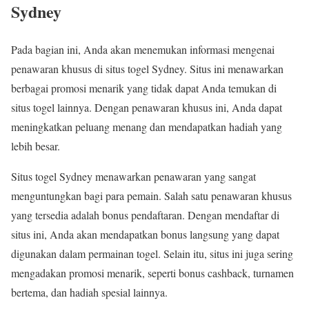
Sydney
Pada bagian ini, Anda akan menemukan informasi mengenai
penawaran khusus di situs togel Sydney. Situs ini menawarkan
berbagai promosi menarik yang tidak dapat Anda temukan di
situs togel lainnya. Dengan penawaran khusus ini, Anda dapat
meningkatkan peluang menang dan mendapatkan hadiah yang
lebih besar.
Situs togel Sydney menawarkan penawaran yang sangat
menguntungkan bagi para pemain. Salah satu penawaran khusus
yang tersedia adalah bonus pendaftaran. Dengan mendaftar di
situs ini, Anda akan mendapatkan bonus langsung yang dapat
digunakan dalam permainan togel. Selain itu, situs ini juga sering
mengadakan promosi menarik, seperti bonus cashback, turnamen
bertema, dan hadiah spesial lainnya.