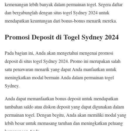
kemenangan lebih banyak dalam permainan togel. Segera daftar
dan bergabunglah dengan situs togel Sydney 2024 untuk
mendapatkan keuntungan dari bonus-bonus menarik mereka.
Promosi Deposit di Togel Sydney 2024
Pada bagian ini, Anda akan mengetahui mengenai promosi
deposit di situs togel Sydney 2024. Promo ini merupakan salah
satu penawaran menarik yang dapat Anda manfaatkan untuk
meningkatkan modal bermain Anda dalam permainan togel
Sydney.
Anda dapat memanfaatkan bonus deposit untuk mendapatkan
tambahan saldo atau diskon deposit yang dapat digunakan dalam
permainan togel. Dengan begitu, Anda akan memiliki modal yang
lebih besar untuk memasang taruhan dan meningkatkan peluang