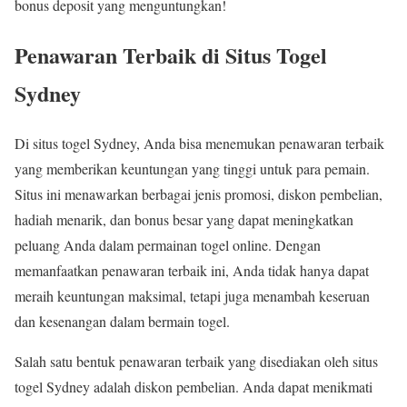
bonus deposit yang menguntungkan!
Penawaran Terbaik di Situs Togel
Sydney
Di situs togel Sydney, Anda bisa menemukan penawaran terbaik
yang memberikan keuntungan yang tinggi untuk para pemain.
Situs ini menawarkan berbagai jenis promosi, diskon pembelian,
hadiah menarik, dan bonus besar yang dapat meningkatkan
peluang Anda dalam permainan togel online. Dengan
memanfaatkan penawaran terbaik ini, Anda tidak hanya dapat
meraih keuntungan maksimal, tetapi juga menambah keseruan
dan kesenangan dalam bermain togel.
Salah satu bentuk penawaran terbaik yang disediakan oleh situs
togel Sydney adalah diskon pembelian. Anda dapat menikmati