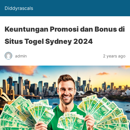
Diddyrascals
Keuntungan Promosi dan Bonus di
Situs Togel Sydney 2024
admin
2 years ago