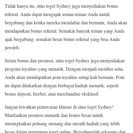
Tidak hanya itu, situs togel Sydney juga menyediakan bonus
referral. Anda dapat mengajak teman-teman Anda untuk
bergabung dan ketika mereka mendaftar dan bermain, Anda akan
mendapatkan bonus referral. Semakin banyak teman yang Anda
ajak bergabung, semakin besar bonus referral yang bisa Anda
peroleh.
Selain bonus dan promosi, situs togel Sydney juga menyediakan
program loyalitas yang menarik. Dengan menjadi member setia,
Anda akan mendapatkan poin loyalitas setiap kali bermain. Poin
ini dapat ditukarkan dengan berbagai hadiah menarik, seperti
bonus deposit, freebet, atau merchandise eksklusif.
Jangan lewatkan penawaran khusus di situs togel Sydney!
Manfaatkan promosi menarik dan bonus besar untuk
meningkatkan peluang menang dan meraih hadiah yang lebih
besar dalam permainan togel online. Bergabunglah sekarang dan