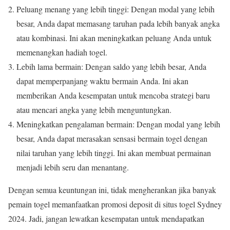
Peluang menang yang lebih tinggi: Dengan modal yang lebih
besar, Anda dapat memasang taruhan pada lebih banyak angka
atau kombinasi. Ini akan meningkatkan peluang Anda untuk
memenangkan hadiah togel.
Lebih lama bermain: Dengan saldo yang lebih besar, Anda
dapat memperpanjang waktu bermain Anda. Ini akan
memberikan Anda kesempatan untuk mencoba strategi baru
atau mencari angka yang lebih menguntungkan.
Meningkatkan pengalaman bermain: Dengan modal yang lebih
besar, Anda dapat merasakan sensasi bermain togel dengan
nilai taruhan yang lebih tinggi. Ini akan membuat permainan
menjadi lebih seru dan menantang.
Dengan semua keuntungan ini, tidak mengherankan jika banyak
pemain togel memanfaatkan promosi deposit di situs togel Sydney
2024. Jadi, jangan lewatkan kesempatan untuk mendapatkan