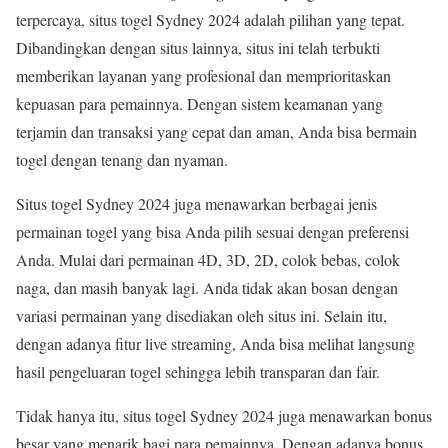
terpercaya, situs togel Sydney 2024 adalah pilihan yang tepat.
Dibandingkan dengan situs lainnya, situs ini telah terbukti
memberikan layanan yang profesional dan memprioritaskan
kepuasan para pemainnya. Dengan sistem keamanan yang
terjamin dan transaksi yang cepat dan aman, Anda bisa bermain
togel dengan tenang dan nyaman.
Situs togel Sydney 2024 juga menawarkan berbagai jenis
permainan togel yang bisa Anda pilih sesuai dengan preferensi
Anda. Mulai dari permainan 4D, 3D, 2D, colok bebas, colok
naga, dan masih banyak lagi. Anda tidak akan bosan dengan
variasi permainan yang disediakan oleh situs ini. Selain itu,
dengan adanya fitur live streaming, Anda bisa melihat langsung
hasil pengeluaran togel sehingga lebih transparan dan fair.
Tidak hanya itu, situs togel Sydney 2024 juga menawarkan bonus
besar yang menarik bagi para pemainnya. Dengan adanya bonus