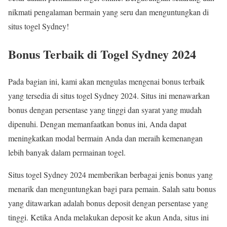
nikmati pengalaman bermain yang seru dan menguntungkan di
situs togel Sydney!
Bonus Terbaik di Togel Sydney 2024
Pada bagian ini, kami akan mengulas mengenai bonus terbaik
yang tersedia di situs togel Sydney 2024. Situs ini menawarkan
bonus dengan persentase yang tinggi dan syarat yang mudah
dipenuhi. Dengan memanfaatkan bonus ini, Anda dapat
meningkatkan modal bermain Anda dan meraih kemenangan
lebih banyak dalam permainan togel.
Situs togel Sydney 2024 memberikan berbagai jenis bonus yang
menarik dan menguntungkan bagi para pemain. Salah satu bonus
yang ditawarkan adalah bonus deposit dengan persentase yang
tinggi. Ketika Anda melakukan deposit ke akun Anda, situs ini