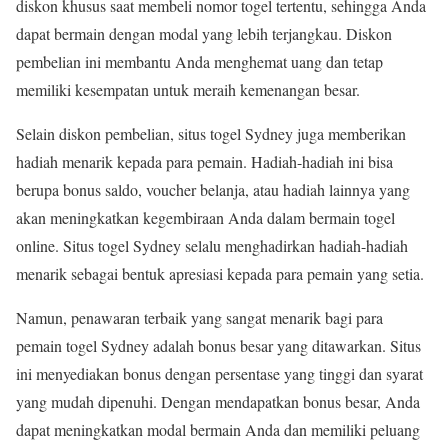
diskon khusus saat membeli nomor togel tertentu, sehingga Anda
dapat bermain dengan modal yang lebih terjangkau. Diskon
pembelian ini membantu Anda menghemat uang dan tetap
memiliki kesempatan untuk meraih kemenangan besar.
Selain diskon pembelian, situs togel Sydney juga memberikan
hadiah menarik kepada para pemain. Hadiah-hadiah ini bisa
berupa bonus saldo, voucher belanja, atau hadiah lainnya yang
akan meningkatkan kegembiraan Anda dalam bermain togel
online. Situs togel Sydney selalu menghadirkan hadiah-hadiah
menarik sebagai bentuk apresiasi kepada para pemain yang setia.
Namun, penawaran terbaik yang sangat menarik bagi para
pemain togel Sydney adalah bonus besar yang ditawarkan. Situs
ini menyediakan bonus dengan persentase yang tinggi dan syarat
yang mudah dipenuhi. Dengan mendapatkan bonus besar, Anda
dapat meningkatkan modal bermain Anda dan memiliki peluang