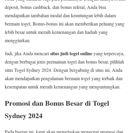
deposit, bonus cashback, dan bonus referal, Anda bisa
mendapatkan tambahan modal dan keuntungan lebih dalam
bermain togel. Bonus-bonus ini akan memberikan peluang yang
lebih besar untuk meraih kemenangan dan hadiah yang
menggiurkan.
situs judi togel online
Jadi, jika Anda mencari
yang terpercaya,
dengan berbagai jenis permainan togel dan bonus besar, pilihlah
situs Togel Sydney 2024. Dengan bergabung di situs ini, Anda
akan mendapatkan pengalaman bermain togel yang terbaik dan
kesempatan untuk meraih kemenangan yang menguntungkan.
Promosi dan Bonus Besar di Togel
Sydney 2024
Pada bagian ini, kami akan menjelaskan mengenai promosi dan