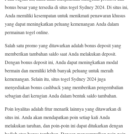
bonus besar yang tersedia di situs togel Sydney 2024. Di situs ini,
Anda memiliki kesempatan untuk menikmati penawaran khusus
yang dapat meningkatkan peluang kemenangan Anda dalam
permainan togel online.
Salah satu promo yang ditawarkan adalah bonus deposit yang
memberikan tambahan saldo saat Anda melakukan deposit.
Dengan bonus deposit ini, Anda dapat meningkatkan modal
bermain dan memiliki lebih banyak peluang untuk meraih
kemenangan. Selain itu, situs togel Sydney 2024 juga
menyediakan bonus cashback yang memberikan pengembalian
sebagian dari kerugian Anda dalam bentuk saldo tambahan.
Poin loyalitas adalah fitur menarik lainnya yang ditawarkan di
situs ini. Anda akan mendapatkan poin setiap kali Anda
melakukan taruhan, dan poin-poin ini dapat ditukarkan dengan
hadiah atau bonus tambahan. Dengan mengumpulkan poin-poin