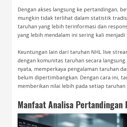
Dengan akses langsung ke pertandingan, b
mungkin tidak terlihat dalam statistik trad
taruhan yang lebih terinformasi dan respon
yang lebih mendalam ini sering kali menjad
Keuntungan lain dari taruhan NHL live str
dengan komunitas taruhan secara langsung. 
nyata, memperkaya pengalaman taruhan d
belum dipertimbangkan. Dengan cara ini, tar
memberikan nilai lebih pada setiap taruhan 
Manfaat Analisa Pertandingan 