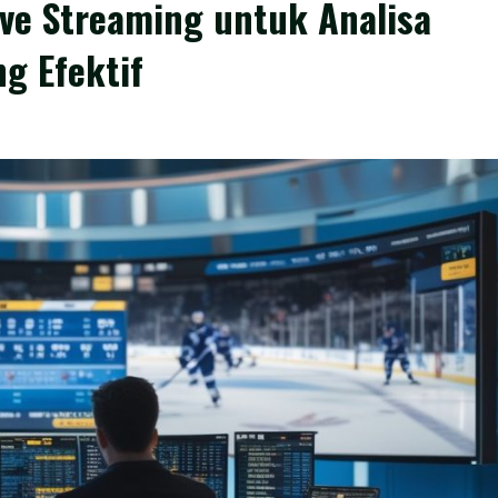
ve Streaming untuk Analisa
g Efektif