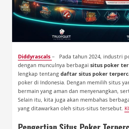
Diddyrascals
– Pada tahun 2024, industri p
dengan munculnya berbagai
situs poker te
lengkap tentang
daftar situs poker terper
poker di Indonesia. Dengan memilih situs 
bermain yang aman dan menyenangkan, sert
Selain itu, kita juga akan membahas berbaga
yang ditawarkan oleh situs-situs tersebut.
K
Pengertian Situs Poker Terper