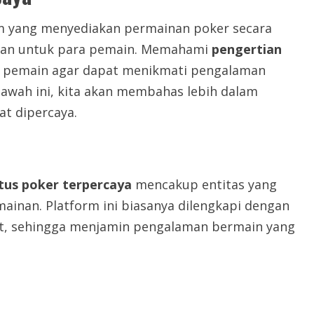
 yang menyediakan permainan poker secara
ilan untuk para pemain. Memahami
pengertian
i pemain agar dapat menikmati pengalaman
bawah ini, kita akan membahas lebih dalam
pat dipercaya.
itus poker terpercaya
mencakup entitas yang
ainan. Platform ini biasanya dilengkapi dengan
at, sehingga menjamin pengalaman bermain yang