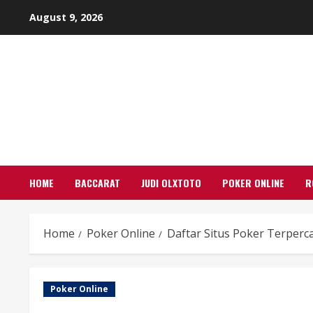
Skip
August 9, 2026
to
content
HOME
BACCARAT
JUDI OLXTOTO
POKER ONLINE
R
Home
Poker Online
Daftar Situs Poker Terperc
Poker Online