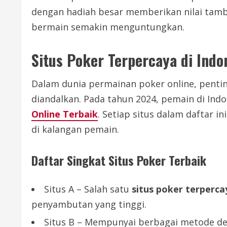
dengan hadiah besar memberikan nilai tamb
bermain semakin menguntungkan.
Situs Poker Terpercaya di Indo
Dalam dunia permainan poker online, penti
diandalkan. Pada tahun 2024, pemain di Indo
Online Terbaik
. Setiap situs dalam daftar in
di kalangan pemain.
Daftar Singkat Situs Poker Terbaik
Situs A – Salah satu
situs poker terperca
penyambutan yang tinggi.
Situs B – Mempunyai berbagai metode de