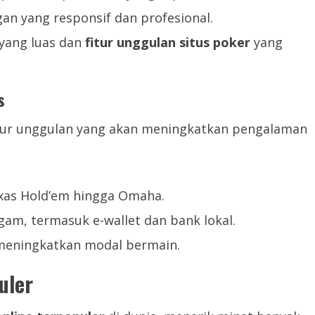
gan yang responsif dan profesional.
 yang luas dan
fitur unggulan situs poker
yang
s
fitur unggulan yang akan meningkatkan pengalaman
exas Hold’em hingga Omaha.
am, termasuk e-wallet dan bank lokal.
meningkatkan modal bermain.
uler