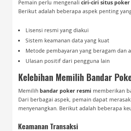
Pemain perlu mengenali
ciri-ciri situs poke
Berikut adalah beberapa aspek penting yang
Lisensi resmi yang diakui
Sistem keamanan data yang kuat
Metode pembayaran yang beragam dan 
Ulasan positif dari pengguna lain
Kelebihan Memilih Bandar Pok
Memilih
bandar poker resmi
memberikan ban
Dari berbagai aspek, pemain dapat merasa
menyenangkan. Berikut adalah beberapa keu
Keamanan Transaksi