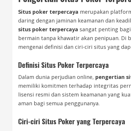
Situs poker terpercaya
merupakan platform
daring dengan jaminan keamanan dan kead
situs poker terpercaya
sangat penting bag
bermain tanpa khawatir akan penipuan. Di 
mengenai definisi dan ciri-ciri situs yang da
Definisi Situs Poker Terpercaya
Dalam dunia perjudian online,
pengertian s
memiliki komitmen terhadap integritas perm
lisensi resmi dan sistem keamanan yang ku
aman bagi semua penggunanya.
Ciri-ciri Situs Poker yang Terpercaya