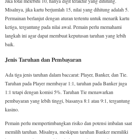
Jika total melebihi 10, hanya digit terakhir yang dihitung.
Misalnya, jika kartu berjumlah 15, nilai yang dihitung adalah 5.
Permainan berlanjut dengan aturan tertentu untuk menarik kartu
ketiga, tergantung pada nilai awal. Pemain perlu memahami
langkah ini agar dapat membuat keputusan taruhan yang lebih
baik.
Jenis Taruhan dan Pembayaran
Ada tiga jenis taruhan dalam baccarat: Player, Banker, dan Tie.
Taruhan pada Player membayar 1:1, taruhan pada Banker juga
1:1 tetapi dengan komisi 5%. Taruhan Tie menawarkan
pembayaran yang lebih tinggi, biasanya 8:1 atau 9:1, tergantung
kasino.
Pemain perlu mempertimbangkan risiko dan potensi imbalan saat
memilih taruhan. Misalnya, meskipun taruhan Banker memiliki