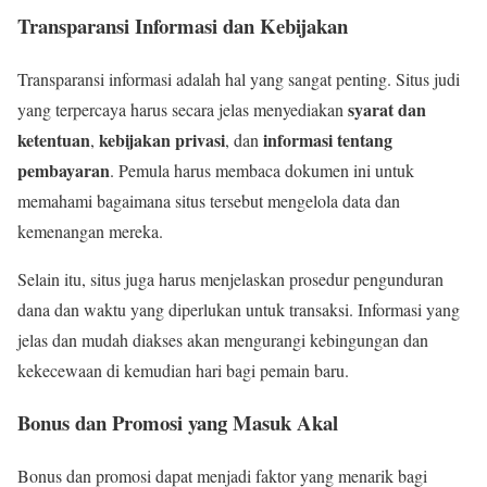
Transparansi Informasi dan Kebijakan
Transparansi informasi adalah hal yang sangat penting. Situs judi
syarat dan
yang terpercaya harus secara jelas menyediakan
ketentuan
kebijakan privasi
informasi tentang
,
, dan
pembayaran
. Pemula harus membaca dokumen ini untuk
memahami bagaimana situs tersebut mengelola data dan
kemenangan mereka.
Selain itu, situs juga harus menjelaskan prosedur pengunduran
dana dan waktu yang diperlukan untuk transaksi. Informasi yang
jelas dan mudah diakses akan mengurangi kebingungan dan
kekecewaan di kemudian hari bagi pemain baru.
Bonus dan Promosi yang Masuk Akal
Bonus dan promosi dapat menjadi faktor yang menarik bagi