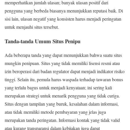
memperhatikan jumlah ulasan; banyak ulasan positif dari
pengguna yang berbeda biasanya menunjukkan reputasi baik. Di
sisi lain, ulasan negatif yang konsisten harus menjadi peringatan
untuk menjauhi situs tersebut.
Tanda-tanda Umum Situs Penipu
Ada beberapa tanda yang dapat menunjukkan bahwa suatu situs
mungkin penipuan. Situs yang tidak memiliki lisensi resmi atau
izin beroperasi dari badan regulator dapat menjadi indikator risiko
tinggi. Selain itu, pemula harus waspada terhadap tawaran bonus
yang terlalu bagus untuk menjadi kenyataan; ini sering kali
merupakan strategi untuk menarik pengguna yang tidak curiga.
Situs dengan tampilan yang buruk, kesalahan dalam informasi,
atau tidak memiliki metode pembayaran yang jelas juga
merupakan tanda peringatan. Informasi kontak yang tidak valid
atau kurang transparansi dalam kebijakan juga dapat