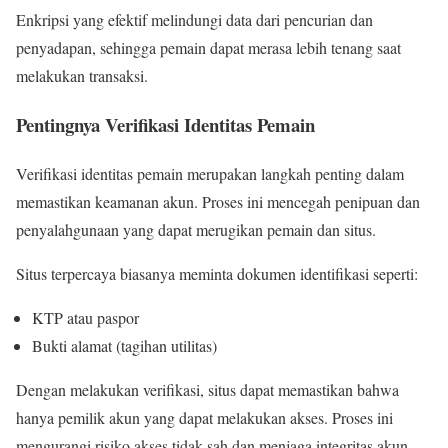
Enkripsi yang efektif melindungi data dari pencurian dan
penyadapan, sehingga pemain dapat merasa lebih tenang saat
melakukan transaksi.
Pentingnya Verifikasi Identitas Pemain
Verifikasi identitas pemain merupakan langkah penting dalam
memastikan keamanan akun. Proses ini mencegah penipuan dan
penyalahgunaan yang dapat merugikan pemain dan situs.
Situs terpercaya biasanya meminta dokumen identifikasi seperti:
KTP atau paspor
Bukti alamat (tagihan utilitas)
Dengan melakukan verifikasi, situs dapat memastikan bahwa
hanya pemilik akun yang dapat melakukan akses. Proses ini
mengurangi risiko akses tidak sah dan menjaga integritas akun