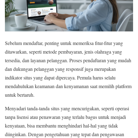
Sebelum mendaftar, penting untuk memeriksa fitur-fitur yang
ditawarkan, seperti metode pembayaran, jenis olahraga yang
tersedia, dan layanan pelanggan. Proses pendaftaran yang mudah
dan dukungan pelanggan yang responsif juga merupakan
indikator situs yang dapat dipercaya. Pemula harus selalu
mendahulukan keamanan dan kenyamanan saat memilih platform
untuk bertaruh.
Menyadari tanda-tanda situs yang mencurigakan, seperti operasi
tanpa lisensi atau penawaran yang terlalu bagus untuk menjadi
kenyataan, bisa membantu menghindari hal-hal yang tidak
diinginkan. Dengan pengetahuan yang tepat dan pengawasan