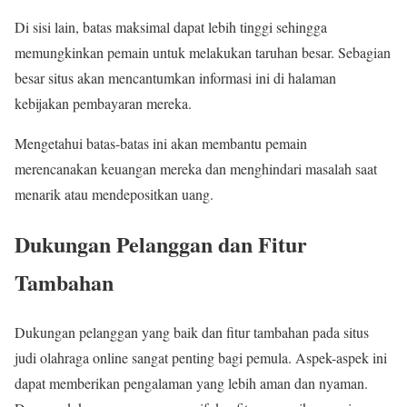
Di sisi lain, batas maksimal dapat lebih tinggi sehingga
memungkinkan pemain untuk melakukan taruhan besar. Sebagian
besar situs akan mencantumkan informasi ini di halaman
kebijakan pembayaran mereka.
Mengetahui batas-batas ini akan membantu pemain
merencanakan keuangan mereka dan menghindari masalah saat
menarik atau mendepositkan uang.
Dukungan Pelanggan dan Fitur
Tambahan
Dukungan pelanggan yang baik dan fitur tambahan pada situs
judi olahraga online sangat penting bagi pemula. Aspek-aspek ini
dapat memberikan pengalaman yang lebih aman dan nyaman.