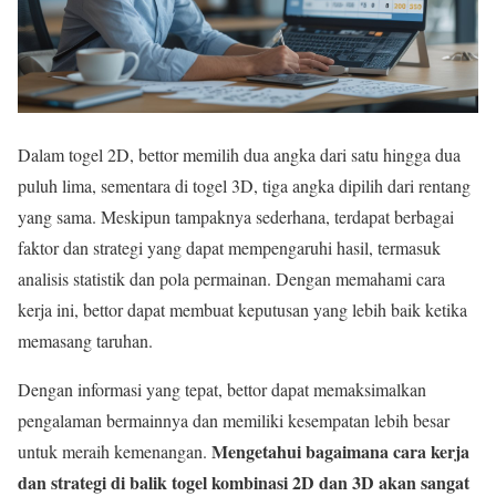
Dalam togel 2D, bettor memilih dua angka dari satu hingga dua
puluh lima, sementara di togel 3D, tiga angka dipilih dari rentang
yang sama. Meskipun tampaknya sederhana, terdapat berbagai
faktor dan strategi yang dapat mempengaruhi hasil, termasuk
analisis statistik dan pola permainan. Dengan memahami cara
kerja ini, bettor dapat membuat keputusan yang lebih baik ketika
memasang taruhan.
Dengan informasi yang tepat, bettor dapat memaksimalkan
pengalaman bermainnya dan memiliki kesempatan lebih besar
Mengetahui bagaimana cara kerja
untuk meraih kemenangan.
dan strategi di balik togel kombinasi 2D dan 3D akan sangat