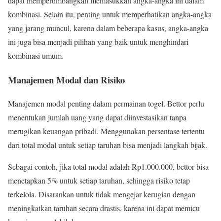
dapat mempertimbangkan memasukkan angka-angka ini dalam
kombinasi. Selain itu, penting untuk memperhatikan angka-angka
yang jarang muncul, karena dalam beberapa kasus, angka-angka
ini juga bisa menjadi pilihan yang baik untuk menghindari
kombinasi umum.
Manajemen Modal dan Risiko
Manajemen modal penting dalam permainan togel. Bettor perlu
menentukan jumlah uang yang dapat diinvestasikan tanpa
merugikan keuangan pribadi. Menggunakan persentase tertentu
dari total modal untuk setiap taruhan bisa menjadi langkah bijak.
Sebagai contoh, jika total modal adalah Rp1.000.000, bettor bisa
menetapkan 5% untuk setiap taruhan, sehingga risiko tetap
terkelola. Disarankan untuk tidak mengejar kerugian dengan
meningkatkan taruhan secara drastis, karena ini dapat memicu