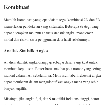
Kombinasi
Memilih kombinasi yang tepat dalam togel kombinasi 2D dan 3D
memerlukan pendekatan yang sistematis. Beberapa strategi yang
dapat diterapkan meliputi analisis statistik angka, manajemen
modal dan risiko, serta penggunaan data hasil sebelumnya.
Analisis Statistik Angka
Analisis statistik angka dianggap sebagai dasar yang kuat untuk
membuat keputusan. Bettor harus melihat pola nomor yang sering
muncul dalam hasil sebelumnya. Menyusun tabel frekuensi angka
dapat membantu dalam mengidentifikasi angka mana yang lebih
banyak terpilih.
Misalnya, jika angka 2, 5, dan 9 memiliki frekuensi tinggi, bettor