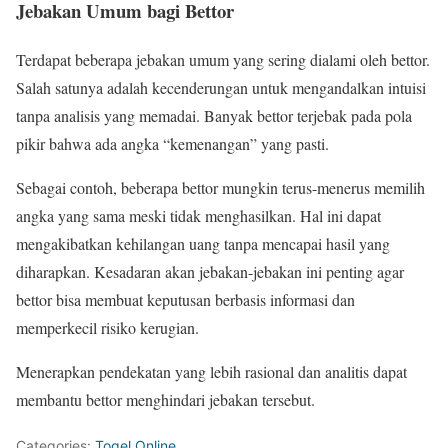
Jebakan Umum bagi Bettor
Terdapat beberapa jebakan umum yang sering dialami oleh bettor.
Salah satunya adalah kecenderungan untuk mengandalkan intuisi
tanpa analisis yang memadai. Banyak bettor terjebak pada pola
pikir bahwa ada angka “kemenangan” yang pasti.
Sebagai contoh, beberapa bettor mungkin terus-menerus memilih
angka yang sama meski tidak menghasilkan. Hal ini dapat
mengakibatkan kehilangan uang tanpa mencapai hasil yang
diharapkan. Kesadaran akan jebakan-jebakan ini penting agar
bettor bisa membuat keputusan berbasis informasi dan
memperkecil risiko kerugian.
Menerapkan pendekatan yang lebih rasional dan analitis dapat
membantu bettor menghindari jebakan tersebut.
Categories:
Togel Online