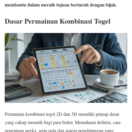
membantu dalam meraih tujuan bertaruh dengan bijak.
Dasar Permainan Kombinasi Togel
Permainan kombinasi togel 2D dan 3D memiliki prinsip dasar
yang cukup menarik bagi para bettor. Memahami definisi, cara
penentuan angka, serta pola dan sistem penghitungan yang