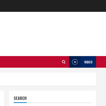
VIDEO
SEARCH