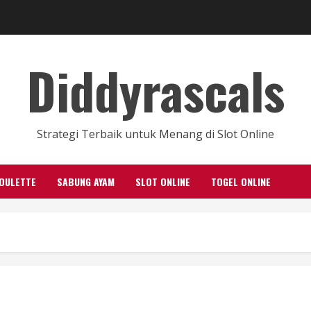
Diddyrascals
Strategi Terbaik untuk Menang di Slot Online
OULETTE
SABUNG AYAM
SLOT ONLINE
TOGEL ONLINE