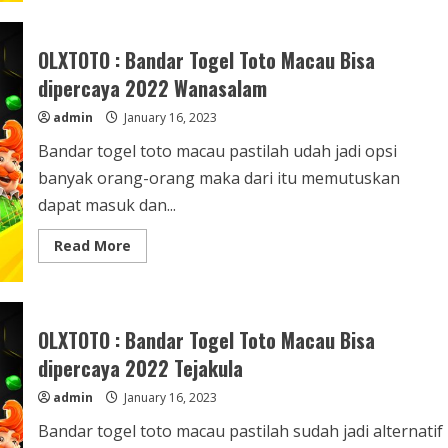
OLXTOTO
:
Bandar
Togel
OLXTOTO : Bandar Togel Toto Macau Bisa
Toto
Macau
dipercaya 2022 Wanasalam
Paling
dipercaya
admin
January 16, 2023
2022
Weda
Bandar togel toto macau pastilah udah jadi opsi
banyak orang-orang maka dari itu memutuskan
dapat masuk dan...
Read
Read More
more
about
OLXTOTO
:
Bandar
Togel
OLXTOTO : Bandar Togel Toto Macau Bisa
Toto
Macau
dipercaya 2022 Tejakula
Bisa
dipercaya
admin
January 16, 2023
2022
Wanasalam
Bandar togel toto macau pastilah sudah jadi alternatif