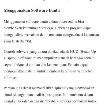
Menggunakan Software Bantu
Menggunakan software bantu dalam poker online bisa
memberikan keuntungan strategis. Beberapa program dapat
menganalisis permainan dan membantu mengevaluasi keputusan
yang telah diambil.
Contoh software yang umum dipakai adalah HUD (Heads-Up
Display). Software ini menampilkan statistik berbagai pemain,
seperti frekuensi taruhan dan kemenangan. Pemain dapat
menggunakan data ini untuk membuat keputusan yang lebih
informasi.
Pemain juga dapat memanfaatkan aplikasi yang menyediakan
simulasi tangan dan analisis post-game. Ini membantu dalam
mengkaji kesalahan dan memperbaiki strategi permainan untuk