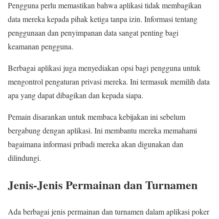
Pengguna perlu memastikan bahwa aplikasi tidak membagikan
data mereka kepada pihak ketiga tanpa izin. Informasi tentang
penggunaan dan penyimpanan data sangat penting bagi
keamanan pengguna.
Berbagai aplikasi juga menyediakan opsi bagi pengguna untuk
mengontrol pengaturan privasi mereka. Ini termasuk memilih data
apa yang dapat dibagikan dan kepada siapa.
Pemain disarankan untuk membaca kebijakan ini sebelum
bergabung dengan aplikasi. Ini membantu mereka memahami
bagaimana informasi pribadi mereka akan digunakan dan
dilindungi.
Jenis-Jenis Permainan dan Turnamen
Ada berbagai jenis permainan dan turnamen dalam aplikasi poker