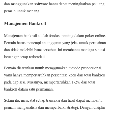
dan menggunakan software bantu dapat meningkatkan peluang
pemain untuk menang.
Manajemen Bankroll
Manajemen bankroll adalah fondasi penting dalam poker online.
Pemain harus menetapkan anggaran yang jelas untuk permainan
dan tidak melebihi batas tersebut. Ini membantu menjaga situasi
keuangan tetap terkendali.
Pemain disarankan untuk menggunakan metode proporsional,
yaitu hanya mempertaruhkan persentase kecil dari total bankroll
pada tiap sesi. Misalnya, mempertaruhkan 1-2% dari total
bankroll dalam satu permainan.
Selain itu, mencatat setiap transaksi dan hasil dapat membantu
pemain menganalisis dan memperbaiki strategi. Dengan disiplin