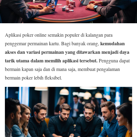
Aplikasi poker online semakin populer di kalangan para
kemudahan
penggemar permainan kartu. Bagi banyak orang,
akses dan variasi permainan yang ditawarkan menjadi daya
tarik utama dalam memilih aplikasi tersebut.
Pengguna dapat
bermain kapan saja dan di mana saja, membuat pengalaman
bermain poker lebih fleksibel.