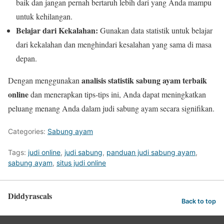
baik dan jangan pernah bertaruh lebih dari yang Anda mampu
untuk kehilangan.
Belajar dari Kekalahan:
Gunakan data statistik untuk belajar
dari kekalahan dan menghindari kesalahan yang sama di masa
depan.
analisis statistik sabung ayam terbaik
Dengan menggunakan
online
dan menerapkan tips-tips ini, Anda dapat meningkatkan
peluang menang Anda dalam judi sabung ayam secara signifikan.
Categories:
Sabung ayam
Tags:
judi online
,
judi sabung
,
panduan judi sabung ayam
,
sabung ayam
,
situs judi online
Diddyrascals
Back to top