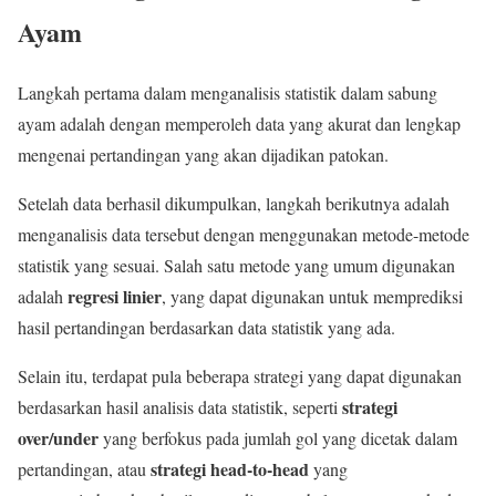
Ayam
Langkah pertama dalam menganalisis statistik dalam sabung
ayam adalah dengan memperoleh data yang akurat dan lengkap
mengenai pertandingan yang akan dijadikan patokan.
Setelah data berhasil dikumpulkan, langkah berikutnya adalah
menganalisis data tersebut dengan menggunakan metode-metode
statistik yang sesuai. Salah satu metode yang umum digunakan
regresi linier
adalah
, yang dapat digunakan untuk memprediksi
hasil pertandingan berdasarkan data statistik yang ada.
Selain itu, terdapat pula beberapa strategi yang dapat digunakan
strategi
berdasarkan hasil analisis data statistik, seperti
over/under
yang berfokus pada jumlah gol yang dicetak dalam
strategi head-to-head
pertandingan, atau
yang