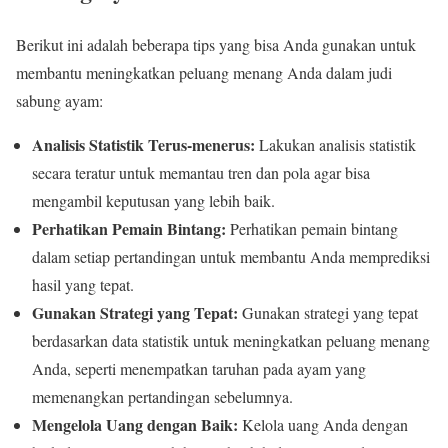
Berikut ini adalah beberapa tips yang bisa Anda gunakan untuk
membantu meningkatkan peluang menang Anda dalam judi
sabung ayam:
Analisis Statistik Terus-menerus:
Lakukan analisis statistik
secara teratur untuk memantau tren dan pola agar bisa
mengambil keputusan yang lebih baik.
Perhatikan Pemain Bintang:
Perhatikan pemain bintang
dalam setiap pertandingan untuk membantu Anda memprediksi
hasil yang tepat.
Gunakan Strategi yang Tepat:
Gunakan strategi yang tepat
berdasarkan data statistik untuk meningkatkan peluang menang
Anda, seperti menempatkan taruhan pada ayam yang
memenangkan pertandingan sebelumnya.
Mengelola Uang dengan Baik:
Kelola uang Anda dengan