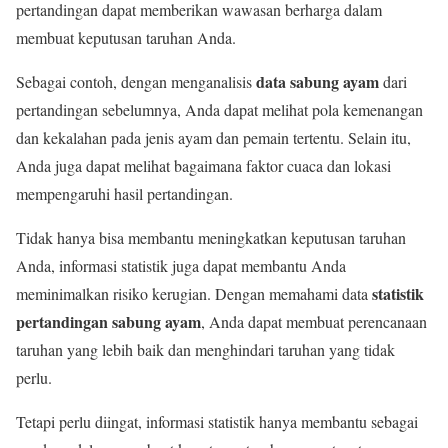
pertandingan dapat memberikan wawasan berharga dalam
membuat keputusan taruhan Anda.
data sabung ayam
Sebagai contoh, dengan menganalisis
dari
pertandingan sebelumnya, Anda dapat melihat pola kemenangan
dan kekalahan pada jenis ayam dan pemain tertentu. Selain itu,
Anda juga dapat melihat bagaimana faktor cuaca dan lokasi
mempengaruhi hasil pertandingan.
Tidak hanya bisa membantu meningkatkan keputusan taruhan
Anda, informasi statistik juga dapat membantu Anda
statistik
meminimalkan risiko kerugian. Dengan memahami data
pertandingan sabung ayam
, Anda dapat membuat perencanaan
taruhan yang lebih baik dan menghindari taruhan yang tidak
perlu.
Tetapi perlu diingat, informasi statistik hanya membantu sebagai