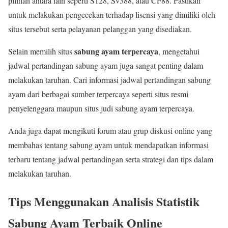
pilihan antara lain seperti S128, Sv388, atau CF88. Pastikan
untuk melakukan pengecekan terhadap lisensi yang dimiliki oleh
situs tersebut serta pelayanan pelanggan yang disediakan.
sabung ayam terpercaya
Selain memilih situs
, mengetahui
jadwal pertandingan sabung ayam juga sangat penting dalam
melakukan taruhan. Cari informasi jadwal pertandingan sabung
ayam dari berbagai sumber terpercaya seperti situs resmi
penyelenggara maupun situs judi sabung ayam terpercaya.
Anda juga dapat mengikuti forum atau grup diskusi online yang
membahas tentang sabung ayam untuk mendapatkan informasi
terbaru tentang jadwal pertandingan serta strategi dan tips dalam
melakukan taruhan.
Tips Menggunakan Analisis Statistik
Sabung Ayam Terbaik Online