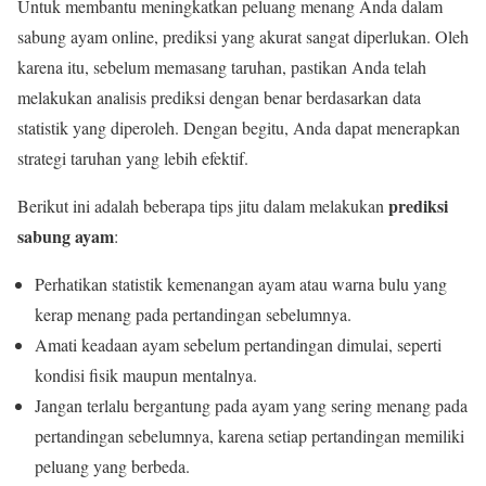
Untuk membantu meningkatkan peluang menang Anda dalam
sabung ayam online, prediksi yang akurat sangat diperlukan. Oleh
karena itu, sebelum memasang taruhan, pastikan Anda telah
melakukan analisis prediksi dengan benar berdasarkan data
statistik yang diperoleh. Dengan begitu, Anda dapat menerapkan
strategi taruhan yang lebih efektif.
prediksi
Berikut ini adalah beberapa tips jitu dalam melakukan
sabung ayam
:
Perhatikan statistik kemenangan ayam atau warna bulu yang
kerap menang pada pertandingan sebelumnya.
Amati keadaan ayam sebelum pertandingan dimulai, seperti
kondisi fisik maupun mentalnya.
Jangan terlalu bergantung pada ayam yang sering menang pada
pertandingan sebelumnya, karena setiap pertandingan memiliki
peluang yang berbeda.