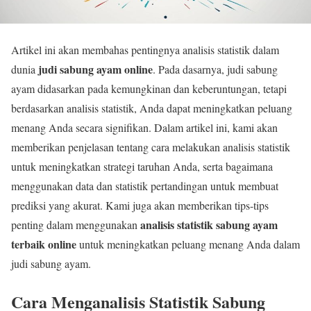
Artikel ini akan membahas pentingnya analisis statistik dalam
judi sabung ayam online
dunia
. Pada dasarnya, judi sabung
ayam didasarkan pada kemungkinan dan keberuntungan, tetapi
berdasarkan analisis statistik, Anda dapat meningkatkan peluang
menang Anda secara signifikan. Dalam artikel ini, kami akan
memberikan penjelasan tentang cara melakukan analisis statistik
untuk meningkatkan strategi taruhan Anda, serta bagaimana
menggunakan data dan statistik pertandingan untuk membuat
prediksi yang akurat. Kami juga akan memberikan tips-tips
analisis statistik sabung ayam
penting dalam menggunakan
terbaik online
untuk meningkatkan peluang menang Anda dalam
judi sabung ayam.
Cara Menganalisis Statistik Sabung