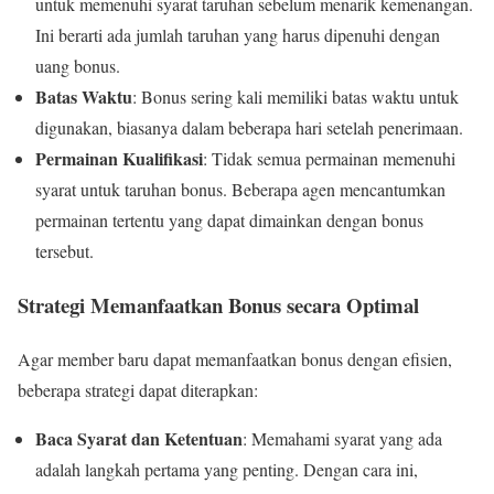
untuk memenuhi syarat taruhan sebelum menarik kemenangan.
Ini berarti ada jumlah taruhan yang harus dipenuhi dengan
uang bonus.
Batas Waktu
: Bonus sering kali memiliki batas waktu untuk
digunakan, biasanya dalam beberapa hari setelah penerimaan.
Permainan Kualifikasi
: Tidak semua permainan memenuhi
syarat untuk taruhan bonus. Beberapa agen mencantumkan
permainan tertentu yang dapat dimainkan dengan bonus
tersebut.
Strategi Memanfaatkan Bonus secara Optimal
Agar member baru dapat memanfaatkan bonus dengan efisien,
beberapa strategi dapat diterapkan:
Baca Syarat dan Ketentuan
: Memahami syarat yang ada
adalah langkah pertama yang penting. Dengan cara ini,