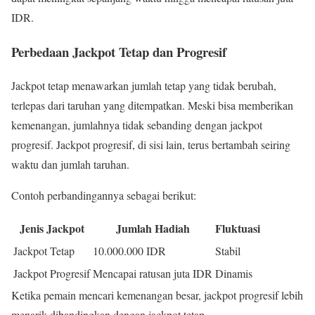
IDR.
Perbedaan Jackpot Tetap dan Progresif
Jackpot tetap menawarkan jumlah tetap yang tidak berubah,
terlepas dari taruhan yang ditempatkan. Meski bisa memberikan
kemenangan, jumlahnya tidak sebanding dengan jackpot
progresif. Jackpot progresif, di sisi lain, terus bertambah seiring
waktu dan jumlah taruhan.
Contoh perbandingannya sebagai berikut:
Jenis Jackpot
Jumlah Hadiah
Fluktuasi
Jackpot Tetap
10.000.000 IDR
Stabil
Jackpot Progresif
Mencapai ratusan juta IDR
Dinamis
Ketika pemain mencari kemenangan besar, jackpot progresif lebih
menarik dibandingkan dengan jackpot tetap.