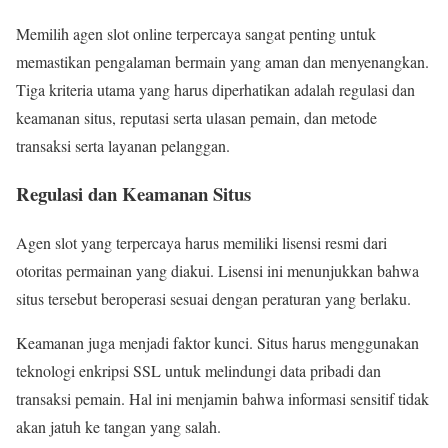
Memilih agen slot online terpercaya sangat penting untuk
memastikan pengalaman bermain yang aman dan menyenangkan.
Tiga kriteria utama yang harus diperhatikan adalah regulasi dan
keamanan situs, reputasi serta ulasan pemain, dan metode
transaksi serta layanan pelanggan.
Regulasi dan Keamanan Situs
Agen slot yang terpercaya harus memiliki lisensi resmi dari
otoritas permainan yang diakui. Lisensi ini menunjukkan bahwa
situs tersebut beroperasi sesuai dengan peraturan yang berlaku.
Keamanan juga menjadi faktor kunci. Situs harus menggunakan
teknologi enkripsi SSL untuk melindungi data pribadi dan
transaksi pemain. Hal ini menjamin bahwa informasi sensitif tidak
akan jatuh ke tangan yang salah.