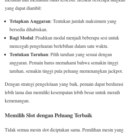
yang dapat diambil:
Tetapkan Anggaran
: Tentukan jumlah maksimum yang
bersedia dihabiskan.
Bagi Modal
: Pisahkan modal menjadi beberapa sesi untuk
mencegah pengeluaran berlebihan dalam satu waktu.
Tentukan Taruhan
: Pilih taruhan yang sesuai dengan
anggaran. Pemain harus memahami bahwa semakin tinggi
taruhan, semakin tinggi pula peluang memenangkan jackpot.
Dengan strategi pengelolaan yang baik, pemain dapat berdurasi
lebih lama dan memiliki kesempatan lebih besar untuk meraih
kemenangan.
Memilih Slot dengan Peluang Terbaik
Tidak semua mesin slot diciptakan sama. Pemilihan mesin yang