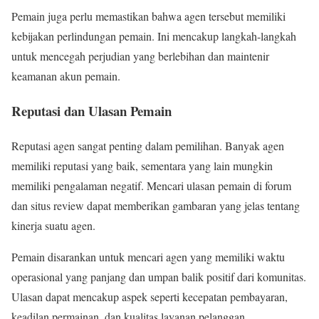
Pemain juga perlu memastikan bahwa agen tersebut memiliki
kebijakan perlindungan pemain. Ini mencakup langkah-langkah
untuk mencegah perjudian yang berlebihan dan maintenir
keamanan akun pemain.
Reputasi dan Ulasan Pemain
Reputasi agen sangat penting dalam pemilihan. Banyak agen
memiliki reputasi yang baik, sementara yang lain mungkin
memiliki pengalaman negatif. Mencari ulasan pemain di forum
dan situs review dapat memberikan gambaran yang jelas tentang
kinerja suatu agen.
Pemain disarankan untuk mencari agen yang memiliki waktu
operasional yang panjang dan umpan balik positif dari komunitas.
Ulasan dapat mencakup aspek seperti kecepatan pembayaran,
keadilan permainan, dan kualitas layanan pelanggan.