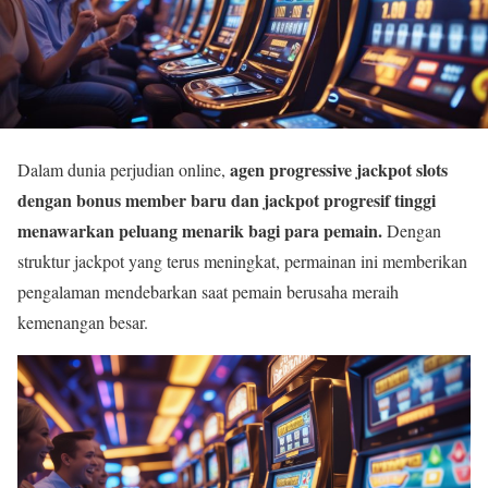
agen progressive jackpot slots
Dalam dunia perjudian online,
dengan bonus member baru dan jackpot progresif tinggi
menawarkan peluang menarik bagi para pemain.
Dengan
struktur jackpot yang terus meningkat, permainan ini memberikan
pengalaman mendebarkan saat pemain berusaha meraih
kemenangan besar.