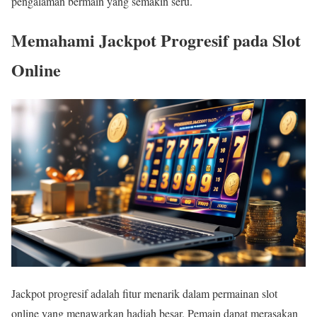
pengalaman bermain yang semakin seru.
Memahami Jackpot Progresif pada Slot
Online
Jackpot progresif adalah fitur menarik dalam permainan slot
online yang menawarkan hadiah besar. Pemain dapat merasakan