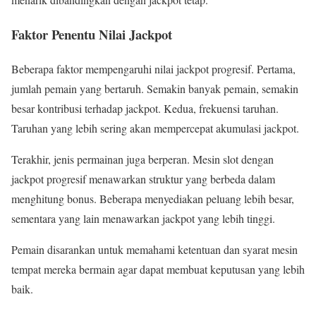
Faktor Penentu Nilai Jackpot
Beberapa faktor mempengaruhi nilai jackpot progresif. Pertama,
jumlah pemain yang bertaruh. Semakin banyak pemain, semakin
besar kontribusi terhadap jackpot. Kedua, frekuensi taruhan.
Taruhan yang lebih sering akan mempercepat akumulasi jackpot.
Terakhir, jenis permainan juga berperan. Mesin slot dengan
jackpot progresif menawarkan struktur yang berbeda dalam
menghitung bonus. Beberapa menyediakan peluang lebih besar,
sementara yang lain menawarkan jackpot yang lebih tinggi.
Pemain disarankan untuk memahami ketentuan dan syarat mesin
tempat mereka bermain agar dapat membuat keputusan yang lebih
baik.