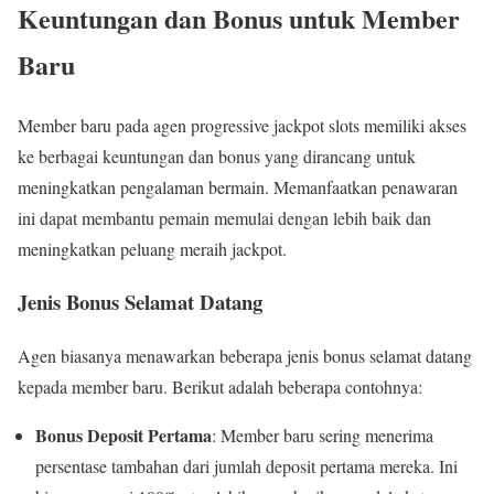
Keuntungan dan Bonus untuk Member
Baru
Member baru pada agen progressive jackpot slots memiliki akses
ke berbagai keuntungan dan bonus yang dirancang untuk
meningkatkan pengalaman bermain. Memanfaatkan penawaran
ini dapat membantu pemain memulai dengan lebih baik dan
meningkatkan peluang meraih jackpot.
Jenis Bonus Selamat Datang
Agen biasanya menawarkan beberapa jenis bonus selamat datang
kepada member baru. Berikut adalah beberapa contohnya:
Bonus Deposit Pertama
: Member baru sering menerima
persentase tambahan dari jumlah deposit pertama mereka. Ini