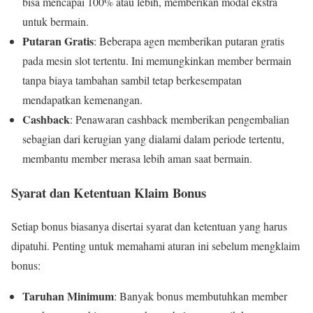
bisa mencapai 100% atau lebih, memberikan modal ekstra
untuk bermain.
Putaran Gratis
: Beberapa agen memberikan putaran gratis
pada mesin slot tertentu. Ini memungkinkan member bermain
tanpa biaya tambahan sambil tetap berkesempatan
mendapatkan kemenangan.
Cashback
: Penawaran cashback memberikan pengembalian
sebagian dari kerugian yang dialami dalam periode tertentu,
membantu member merasa lebih aman saat bermain.
Syarat dan Ketentuan Klaim Bonus
Setiap bonus biasanya disertai syarat dan ketentuan yang harus
dipatuhi. Penting untuk memahami aturan ini sebelum mengklaim
bonus:
Taruhan Minimum
: Banyak bonus membutuhkan member