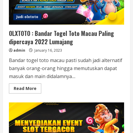
Judi olxtoto
OLXTOTO : Bandar Togel Toto Macau Paling
dipercaya 2022 Lumajang
admin
January 16, 2023
Bandar togel toto macau pasti sudah jadi alternatif
banyak orang-orang hingga memutuskan dapat
masuk dan main didalamnya....
Read
Read More
more
about
OLXTOTO
:
Bandar
Togel
Toto
Macau
Paling
dipercaya