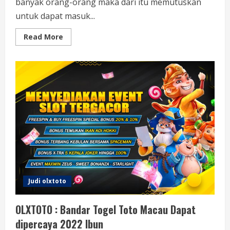
banyak orang-orang maka dari itu memutuskan
untuk dapat masuk...
Read
Read More
more
about
OLXTOTO
:
Bandar
Togel
Toto
Macau
Paling
dipercaya
2022
Telen
Judi olxtoto
OLXTOTO : Bandar Togel Toto Macau Dapat
dipercaya 2022 Ibun