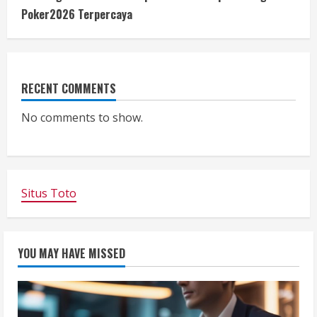
Poker2026 Terpercaya
RECENT COMMENTS
No comments to show.
Situs Toto
YOU MAY HAVE MISSED