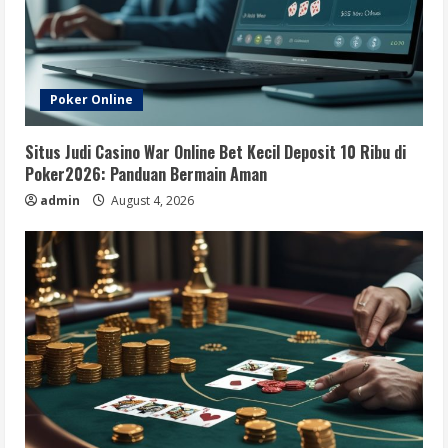
Poker Online
Situs Judi Casino War Online Bet Kecil Deposit 10 Ribu di
Poker2026: Panduan Bermain Aman
admin
August 4, 2026