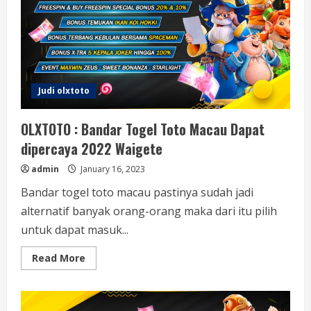
2022
Lumajang
Judi olxtoto
OLXTOTO : Bandar Togel Toto Macau Dapat
dipercaya 2022 Waigete
admin
January 16, 2023
Bandar togel toto macau pastinya sudah jadi
alternatif banyak orang-orang maka dari itu pilih
untuk dapat masuk...
Read
Read More
more
about
OLXTOTO
:
Bandar