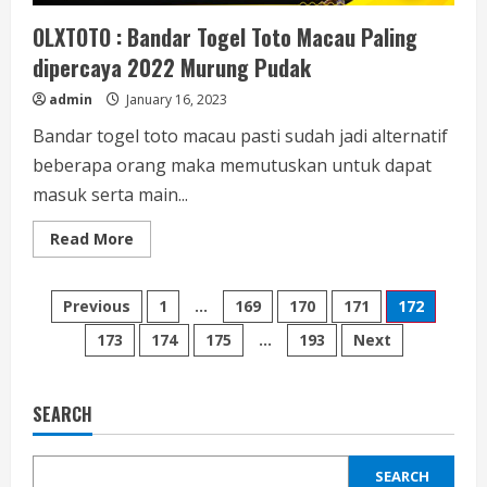
OLXTOTO : Bandar Togel Toto Macau Paling
dipercaya 2022 Murung Pudak
admin
January 16, 2023
Bandar togel toto macau pasti sudah jadi alternatif
beberapa orang maka memutuskan untuk dapat
masuk serta main...
Read
Read More
more
about
OLXTOTO
Posts
:
Previous
1
…
169
170
171
172
Bandar
Togel
173
174
175
…
193
Next
pagination
Toto
Macau
Paling
dipercaya
2022
SEARCH
Murung
Pudak
SEARCH