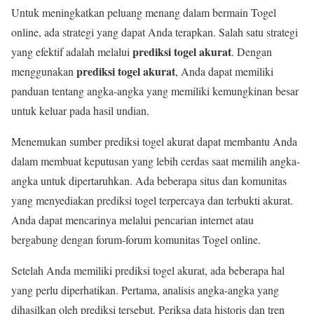
Untuk meningkatkan peluang menang dalam bermain Togel
online, ada strategi yang dapat Anda terapkan. Salah satu strategi
prediksi togel akurat
yang efektif adalah melalui
. Dengan
prediksi togel akurat
menggunakan
, Anda dapat memiliki
panduan tentang angka-angka yang memiliki kemungkinan besar
untuk keluar pada hasil undian.
Menemukan sumber prediksi togel akurat dapat membantu Anda
dalam membuat keputusan yang lebih cerdas saat memilih angka-
angka untuk dipertaruhkan. Ada beberapa situs dan komunitas
yang menyediakan prediksi togel terpercaya dan terbukti akurat.
Anda dapat mencarinya melalui pencarian internet atau
bergabung dengan forum-forum komunitas Togel online.
Setelah Anda memiliki prediksi togel akurat, ada beberapa hal
yang perlu diperhatikan. Pertama, analisis angka-angka yang
dihasilkan oleh prediksi tersebut. Periksa data historis dan tren