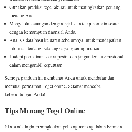
Gunakan prediksi togel akurat untuk meningkatkan peluang
menang Anda.
Mengelola keuangan dengan bijak dan tetap bermain sesuai
dengan kemampuan finansial Anda.
Analisis data hasil keluaran sebelumnya untuk mendapatkan
informasi tentang pola angka yang sering muncul.
Hadapi permainan secara positif dan jangan terlalu emosional
dalam mengambil keputusan.
Semoga panduan ini membantu Anda untuk mendaftar dan
memulai permainan Togel online. Selamat mencoba
keberuntungan Anda!
Tips Menang Togel Online
Jika Anda ingin meningkatkan peluang menang dalam bermain