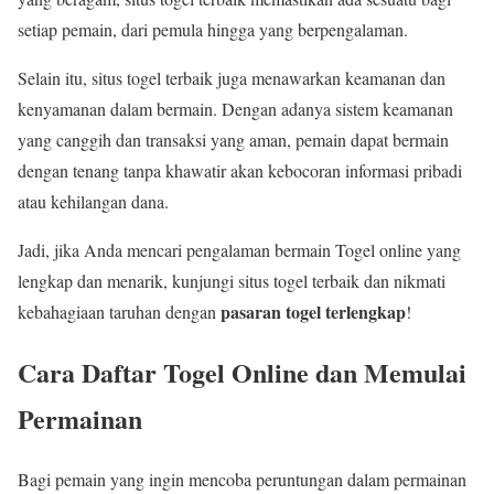
setiap pemain, dari pemula hingga yang berpengalaman.
Selain itu, situs togel terbaik juga menawarkan keamanan dan
kenyamanan dalam bermain. Dengan adanya sistem keamanan
yang canggih dan transaksi yang aman, pemain dapat bermain
dengan tenang tanpa khawatir akan kebocoran informasi pribadi
atau kehilangan dana.
Jadi, jika Anda mencari pengalaman bermain Togel online yang
lengkap dan menarik, kunjungi situs togel terbaik dan nikmati
pasaran togel terlengkap
kebahagiaan taruhan dengan
!
Cara Daftar Togel Online dan Memulai
Permainan
Bagi pemain yang ingin mencoba peruntungan dalam permainan