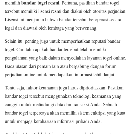
bandar togel resmi
memilih
. Pertama, pastikan bandar togel
tersebut memiliki lisensi resmi dan diakui oleh otoritas perjudian.
Lisensi ini menjamin bahwa bandar tersebut beroperasi secara
legal dan diawasi oleh lembaga yang berwenang.
Selain itu, penting juga untuk memperhatikan reputasi bandar
togel. Cari tahu apakah bandar tersebut telah memiliki
pengalaman yang baik dalam menyediakan layanan togel online.
Baca ulasan dari pemain lain atau bergabung dengan forum
perjudian online untuk mendapatkan informasi lebih lanjut.
Tentu saja, faktor keamanan juga harus diprioritaskan. Pastikan
bandar togel tersebut menggunakan teknologi keamanan yang
canggih untuk melindungi data dan transaksi Anda. Sebuah
bandar togel terpercaya akan memiliki sistem enkripsi yang kuat
untuk menjaga kerahasiaan informasi pribadi Anda.