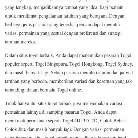
yang lengkap, menjadikannya tempat yang ideal bagi pemain
untuk menikmati pengalaman taruhan yang beragam. Dengan
berbagai jenis pasaran yang tersedia, pemain dapat memilih
variasi permainan yang sesuai dengan preferensi dan strategi
taruhan mereka.
Dalam situs togel terbaik, Anda dapat menemukan pasaran Togel
populer seperti Togel Singapura, Togel Hongkong, Togel Sydney,
dan masih banyak lagi. Setiap pasaran memiliki aturan dan jadwal
taruhan yang berbeda, memberikan variasi dan keseruan yang tak
tertandingi dalam bermain Togel online.
Tidak hanya itu, situs togel terbaik juga menyediakan variasi
permainan lainnya di samping pasaran Togel. Anda dapat
menikmati permainan seperti Togel 4D, 3D, 2D, Colok Bebas,
Colok Jitu, dan masih banyak lagi. Dengan variasi permainan
yang beragam, situs togel terbaik memastikan ada sesuatu bagi