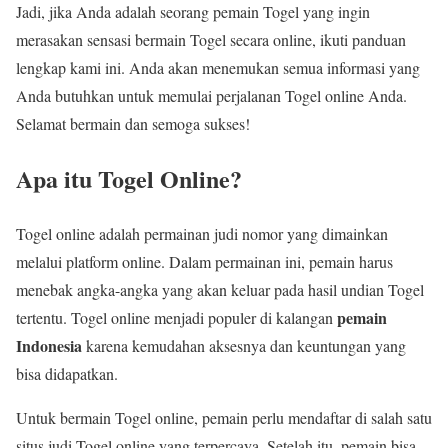
Jadi, jika Anda adalah seorang pemain Togel yang ingin
merasakan sensasi bermain Togel secara online, ikuti panduan
lengkap kami ini. Anda akan menemukan semua informasi yang
Anda butuhkan untuk memulai perjalanan Togel online Anda.
Selamat bermain dan semoga sukses!
Apa itu Togel Online?
Togel online adalah permainan judi nomor yang dimainkan
melalui platform online. Dalam permainan ini, pemain harus
menebak angka-angka yang akan keluar pada hasil undian Togel
pemain
tertentu. Togel online menjadi populer di kalangan
Indonesia
karena kemudahan aksesnya dan keuntungan yang
bisa didapatkan.
Untuk bermain Togel online, pemain perlu mendaftar di salah satu
situs judi Togel online yang terpercaya. Setelah itu, pemain bisa