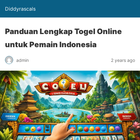
Diddyrascals
Panduan Lengkap Togel Online
untuk Pemain Indonesia
admin
2 years ago